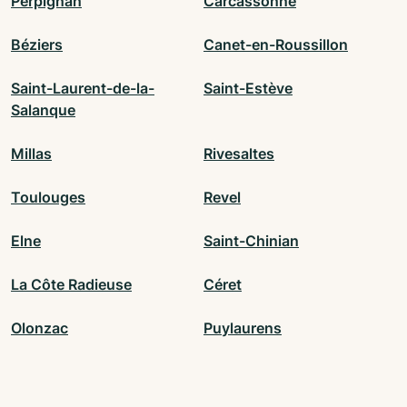
Perpignan
Carcassonne
Béziers
Canet-en-Roussillon
Saint-Laurent-de-la-
Saint-Estève
Salanque
Millas
Rivesaltes
Toulouges
Revel
Elne
Saint-Chinian
La Côte Radieuse
Céret
Olonzac
Puylaurens