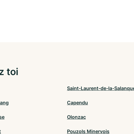
z toi
Saint-Laurent-de-la-Salanqu
tang
Capendu
se
Olonzac
t
Pouzols Minervois