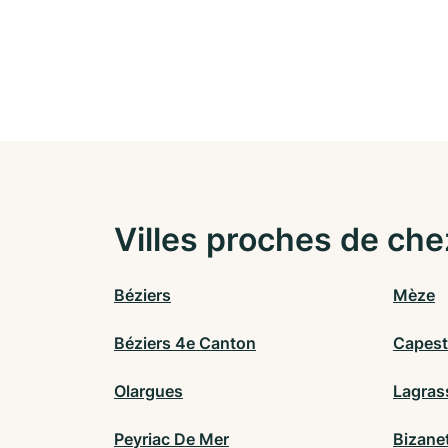
Villes proches de che
Béziers
Mèze
Béziers 4e Canton
Capes
Olargues
Lagras
Peyriac De Mer
Bizane