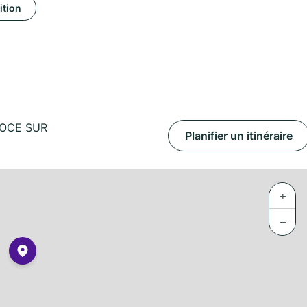
ition
TOCE SUR
Planifier un itinéraire
+
−