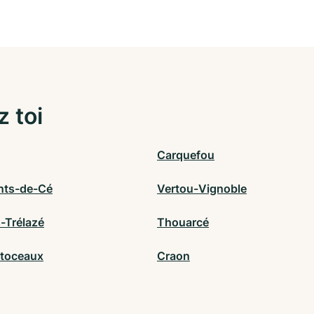
z toi
Carquefou
nts-de-Cé
Vertou-Vignoble
-Trélazé
Thouarcé
toceaux
Craon