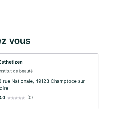
ez vous
Esthetizen
Institut de beauté
8 rue Nationale, 49123 Champtoce sur
loire
0.0
(0)