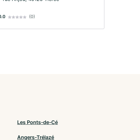
0.0
(0)
Les Ponts-de-Cé
Angers-Trélazé