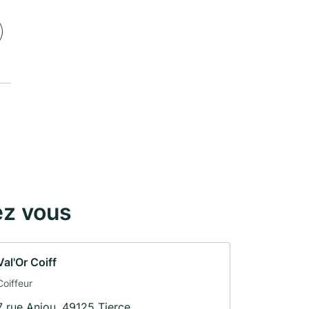
ez vous
Val'Or Coiff
Coiffeur
7 rue Anjou, 49125 Tierce