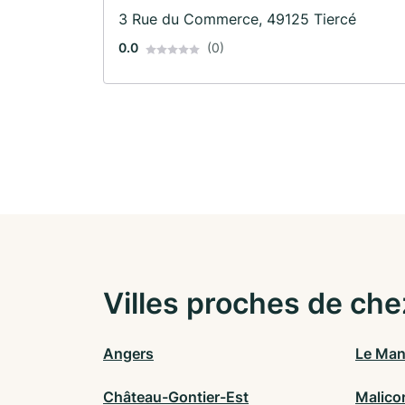
Assurance santé · Assurance commerciale ·
3 Rue du Commerce, 49125 Tiercé
Assurance responsabilité civile
0.0
(0)
Villes proches de che
Angers
Le Ma
Château-Gontier-Est
Malico