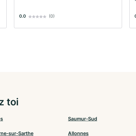
0.0
(0)
z toi
ns
Saumur-Sud
rne-sur-Sarthe
Allonnes