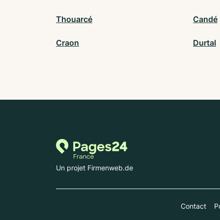
Thouarcé
Candé
Craon
Durtal
Un projet Firmenweb.de
Contact
Po