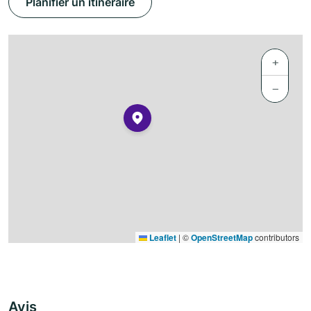
Planifier un itinéraire
+
−
Leaflet
|
©
OpenStreetMap
contributors
Avis