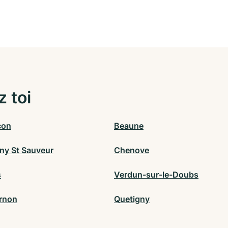
z toi
con
Beaune
ny St Sauveur
Chenove
s
Verdun-sur-le-Doubs
rnon
Quetigny