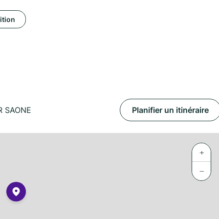
ition
R SAONE
Planifier un itinéraire
+
−