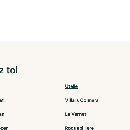
z toi
Utelle
et
Villars Colmars
an
Le Vernet
zer
Roquebilliere