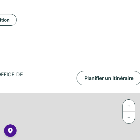
ition
OFFICE DE
Planifier un itinéraire
E
+
−