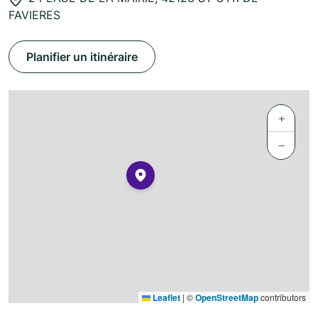
FAVIERES
Planifier un itinéraire
+
−
Leaflet
|
©
OpenStreetMap
contributors