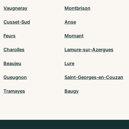
Vaugneray
Montbrison
Cusset-Sud
Anse
Feurs
Mornant
Charolles
Lamure-sur-Azergues
Beaujeu
Lure
Gueugnon
Saint-Georges-en-Couzan
Tramayes
Baugy