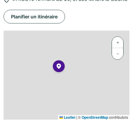
Planifier un itinéraire
+
−
Leaflet
|
©
OpenStreetMap
contributors