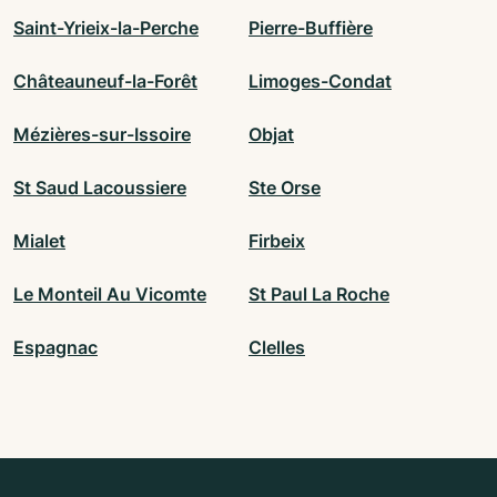
Saint-Yrieix-la-Perche
Pierre-Buffière
Châteauneuf-la-Forêt
Limoges-Condat
Mézières-sur-Issoire
Objat
St Saud Lacoussiere
Ste Orse
Mialet
Firbeix
Le Monteil Au Vicomte
St Paul La Roche
Espagnac
Clelles