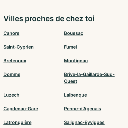
Villes proches de chez toi
Cahors
Boussac
Saint-Cyprien
Fumel
Bretenoux
Montignac
Domme
Brive-la-Gaillarde-Sud-
Ouest
Luzech
Lalbenque
Capdenac-Gare
Penne-d'Agenais
Latronquière
Salignac-Eyvigues