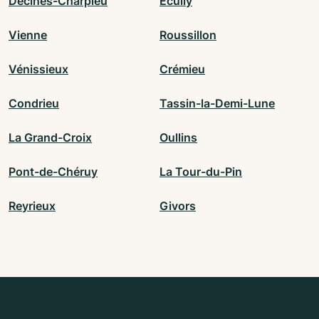
Décines-Charpieu
Écully
Vienne
Roussillon
Vénissieux
Crémieu
Condrieu
Tassin-la-Demi-Lune
La Grand-Croix
Oullins
Pont-de-Chéruy
La Tour-du-Pin
Reyrieux
Givors