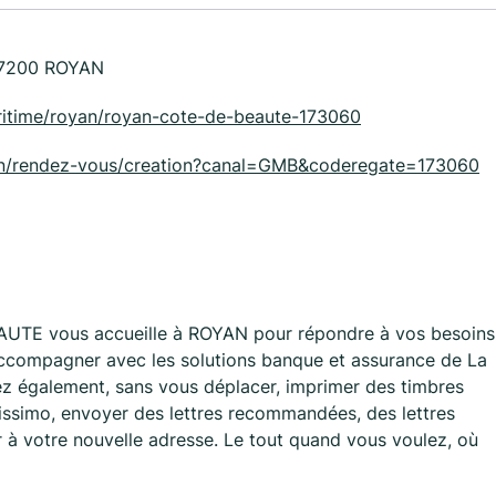
17200 ROYAN
maritime/royan/royan-cote-de-beaute-173060
tion/rendez-vous/creation?canal=GMB&coderegate=173060
UTE vous accueille à ROYAN pour répondre à vos besoins
accompagner avec les solutions banque et assurance de La
ez également, sans vous déplacer, imprimer des timbres
lissimo, envoyer des lettres recommandées, des lettres
r à votre nouvelle adresse. Le tout quand vous voulez, où