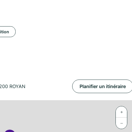
ition
7200 ROYAN
Planifier un itinéraire
+
−