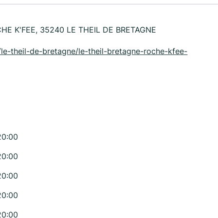
CHE K'FEE, 35240 LE THEIL DE BRETAGNE
ine/le-theil-de-bretagne/le-theil-bretagne-roche-kfee-
20:00
20:00
20:00
20:00
20:00