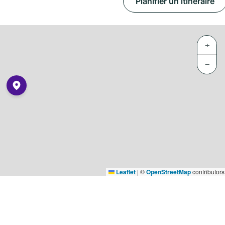
Planifier un itinéraire
+
−
Leaflet
|
©
OpenStreetMap
contributors