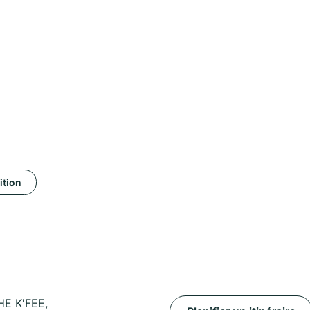
ition
E K'FEE,