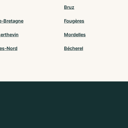
Bruz
e-Bretagne
Fougères
Berthevin
Mordelles
es-Nord
Bécherel