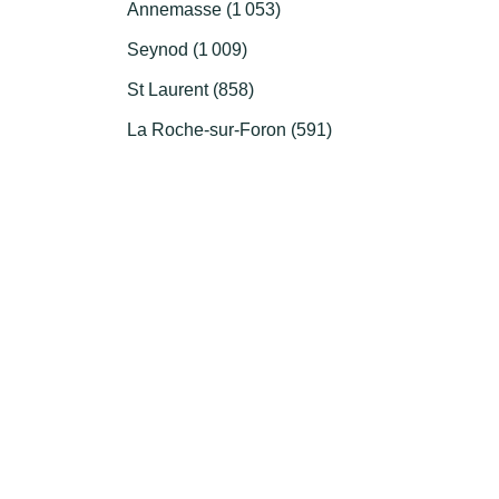
Annemasse (1 053)
Seynod (1 009)
St Laurent (858)
La Roche-sur-Foron (591)