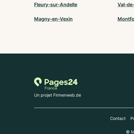
Fleury-sur-Andelle
Val-de-
Magny-en-Vexin
Montfo
Un projet Firmenweb.de
Contact
Po
© M