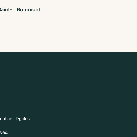
aint-
Bourmont
entions légales
vés.