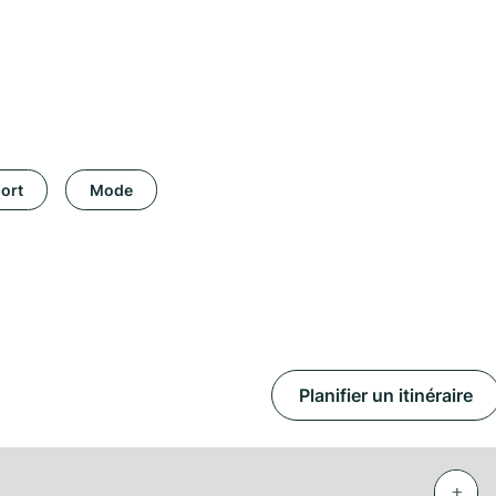
ort
Mode
Planifier un itinéraire
+