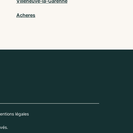
Villeneuve-la-Garenne
Acheres
entions légales
vés.