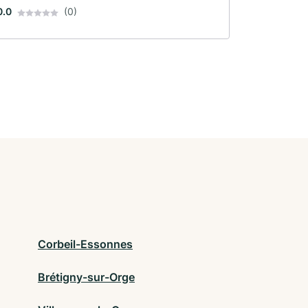
0.0
(0)
Corbeil-Essonnes
Brétigny-sur-Orge