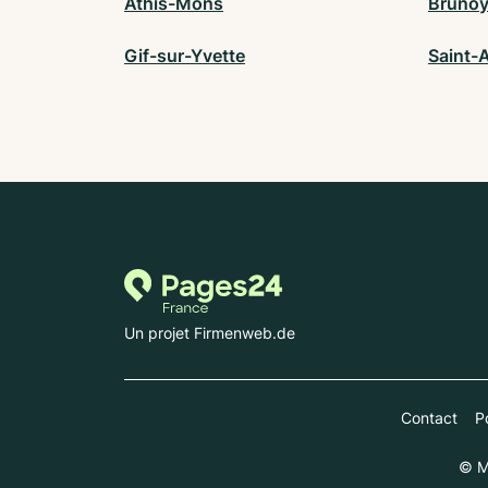
Athis-Mons
Bruno
Gif-sur-Yvette
Saint-
Un projet Firmenweb.de
Contact
Po
© M