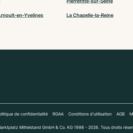
y
Pierrefitte-sur-Seine
Arnoult-en-Yvelines
La Chapelle-la-Reine
litique de confidentialité
RGAA
Conditions d'utilisation
AGB
M
arktplatz Mittelstand GmbH & Co. KG 1998 - 2026. Tous droits réser