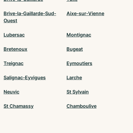
Brive-la-Gaillarde-Sud-
Aixe-sur-Vienne
Ouest
Lubersac
Montignac
Bretenoux
Bugeat
Treignac
Eymoutiers
Salignac-Eyvigues
Larche
Neuvic
St Sylvain
St Chamassy
Chamboulive