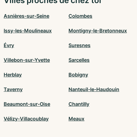
Villes proches de chez toi
Asnières-sur-Seine
Colombes
Issy-les-Moulineaux
Montigny-le-Bretonneux
Évry
Suresnes
Villebon-sur-Yvette
Sarcelles
Herblay
Bobigny
Taverny
Nanteuil-le-Haudouin
Beaumont-sur-Oise
Chantilly
Vélizy-Villacoublay
Meaux