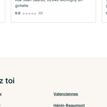
gohelle
0.0
(0)
z toi
x
Valenciennes
y
Hénin-Beaumont