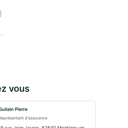
ez vous
Guilain Pierre
Représentant d'assurance
19 rue Jean Jaures, 62640 Montigny en