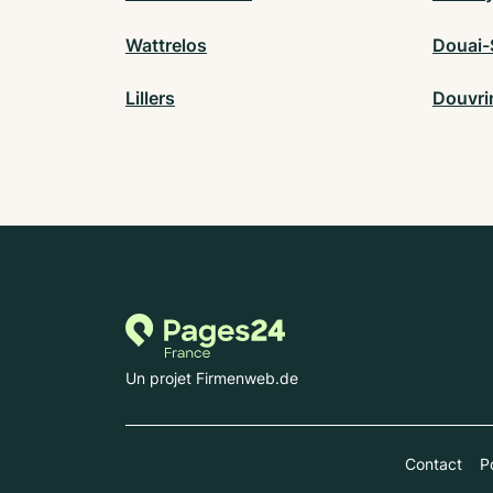
Wattrelos
Douai-
Lillers
Douvri
Un projet Firmenweb.de
Contact
Po