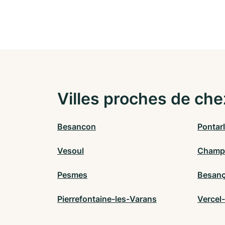
Villes proches de che
Besancon
Pontarl
Vesoul
Champ
Pesmes
Besan
Pierrefontaine-les-Varans
Vercel