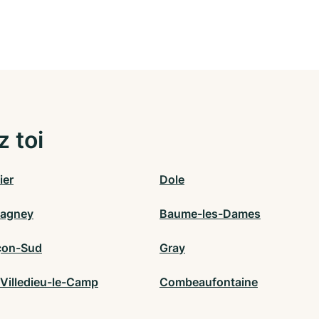
z toi
ier
Dole
agney
Baume-les-Dames
çon-Sud
Gray
-Villedieu-le-Camp
Combeaufontaine