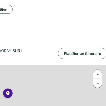
ition
VORAY SUR L
Planifier un itinéraire
+
−