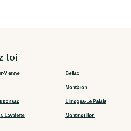
z toi
ur-Vienne
Bellac
Montbron
auponsac
Limoges-Le Palais
is-Lavalette
Montmorillon