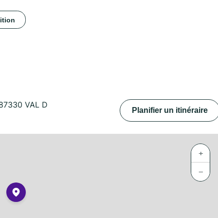
ition
87330 VAL D
Planifier un itinéraire
+
−