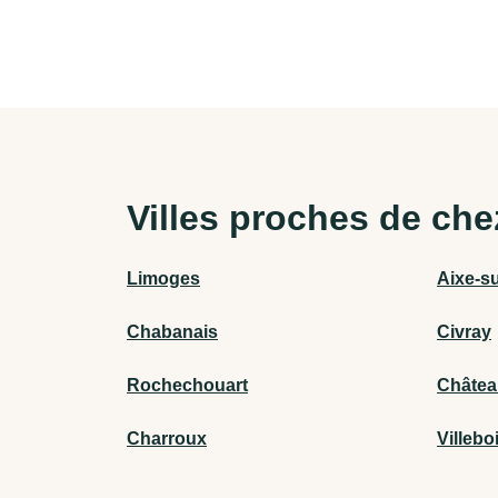
Villes proches de che
Limoges
Aixe-s
Chabanais
Civray
Rochechouart
Châte
Charroux
Villebo