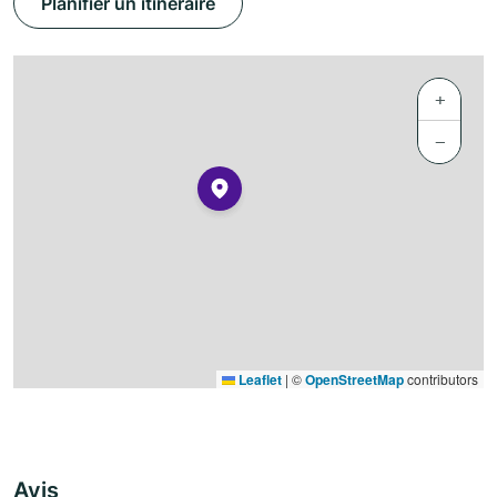
Planifier un itinéraire
+
−
Leaflet
|
©
OpenStreetMap
contributors
Avis