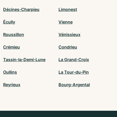
Décines-Charpieu
Limonest
Écully
Vienne
Roussillon
Vénissieux
Crémieu
Condrieu
Tassin-la-Demi-Lune
La Grand-Croix
Oullins
La Tour-du-Pin
Reyrieux
Bourg-Argental