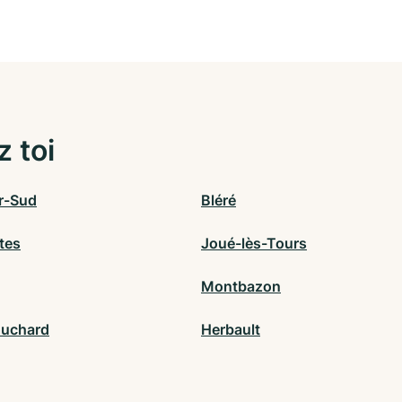
z toi
r-Sud
Bléré
tes
Joué-lès-Tours
Montbazon
ouchard
Herbault