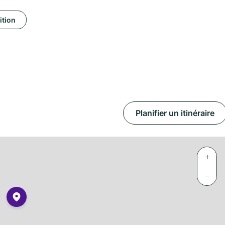
ition
Planifier un itinéraire
+
−