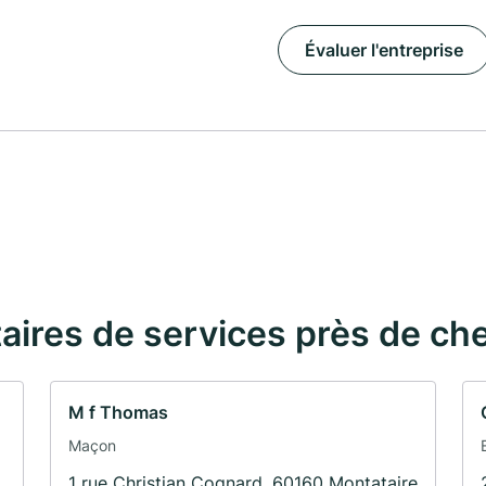
Évaluer l'entreprise
taires de services près de ch
M f Thomas
Maçon
1 rue Christian Cognard, 60160 Montataire