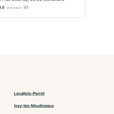
0.0
(0)
Levallois-Perret
Issy-les-Moulineaux