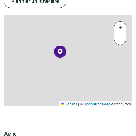
Planifier un itinéraire
+
−
Leaflet
|
©
OpenStreetMap
contributors
Avis