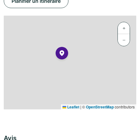
Planifier un itinéraire
+
−
Leaflet
|
©
OpenStreetMap
contributors
Avis