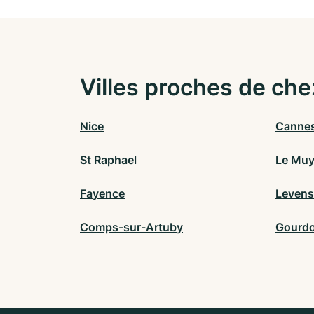
Villes proches de che
Nice
Canne
St Raphael
Le Mu
Fayence
Levens
Comps-sur-Artuby
Gourd