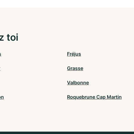
z toi
s
Fréjus
y
Grasse
Valbonne
on
Roquebrune Cap Martin