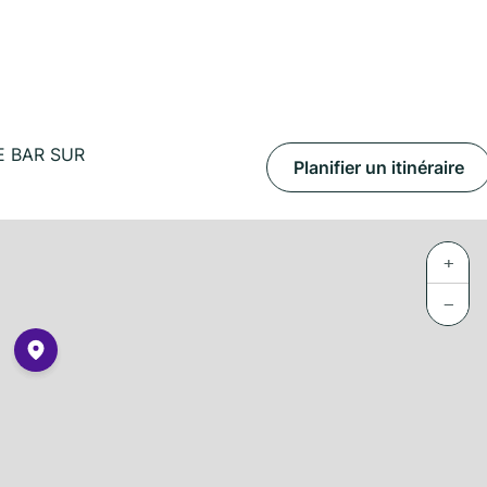
E BAR SUR
Planifier un itinéraire
+
−