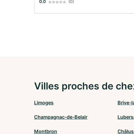
0.0
(0)
Villes proches de che
Limoges
Brive-l
Champagnac-de-Belair
Lubers
Montbron
Châlus