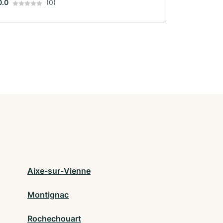
0.0
(0)
Aixe-sur-Vienne
Montignac
Rochechouart