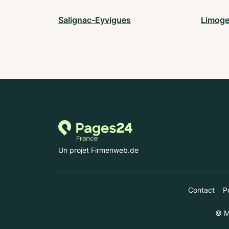
Salignac-Eyvigues
Limog
Un projet Firmenweb.de
Contact
Po
© M