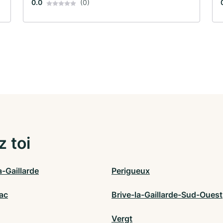
0.0
(0)
z toi
a-Gaillarde
Perigueux
ac
Brive-la-Gaillarde-Sud-Ouest
Vergt