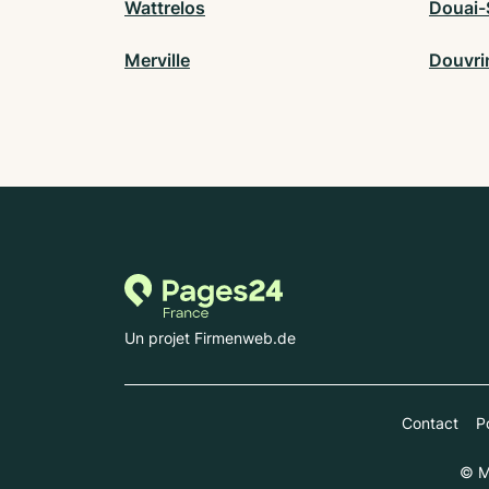
Wattrelos
Douai-
Merville
Douvri
Un projet Firmenweb.de
Contact
Po
© M