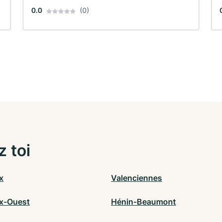
0.0
(0)
z toi
x
Valenciennes
x-Ouest
Hénin-Beaumont