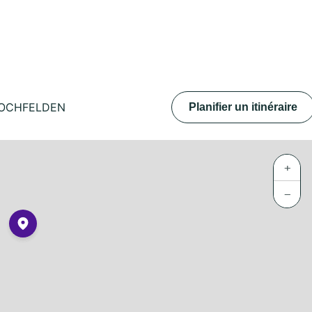
HOCHFELDEN
Planifier un itinéraire
+
−