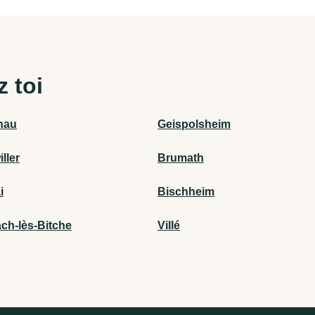
z toi
nau
Geispolsheim
ller
Brumath
i
Bischheim
ch-lès-Bitche
Villé