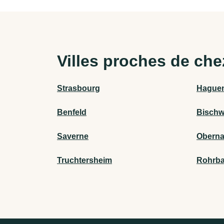
Villes proches de che
Strasbourg
Hague
Benfeld
Bischwi
Saverne
Oberna
Truchtersheim
Rohrba