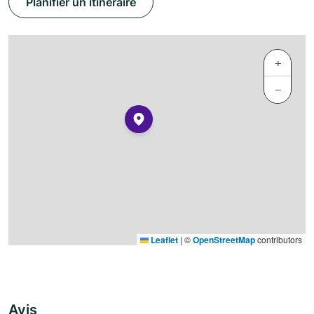
Planifier un itinéraire
+
−
Leaflet
|
©
OpenStreetMap
contributors
Avis