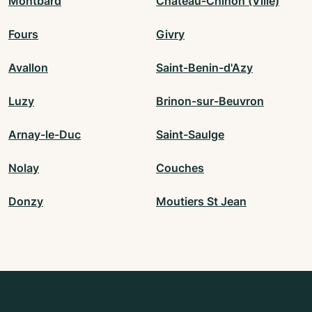
Montbard
Château-Chinon (Ville)
Fours
Givry
Avallon
Saint-Benin-d'Azy
Luzy
Brinon-sur-Beuvron
Arnay-le-Duc
Saint-Saulge
Nolay
Couches
Donzy
Moutiers St Jean