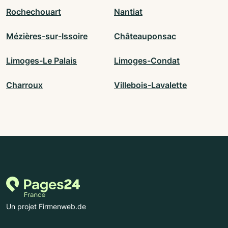
Rochechouart
Nantiat
Mézières-sur-Issoire
Châteauponsac
Limoges-Le Palais
Limoges-Condat
Charroux
Villebois-Lavalette
Un projet Firmenweb.de