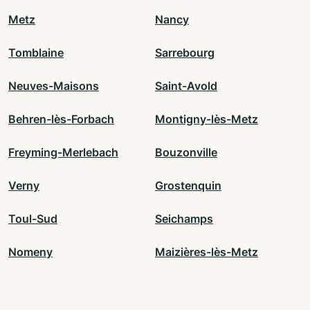
Metz
Nancy
Tomblaine
Sarrebourg
Neuves-Maisons
Saint-Avold
Behren-lès-Forbach
Montigny-lès-Metz
Freyming-Merlebach
Bouzonville
Verny
Grostenquin
Toul-Sud
Seichamps
Nomeny
Maizières-lès-Metz