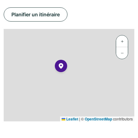
Planifier un itinéraire
+
−
Leaflet
|
©
OpenStreetMap
contributors