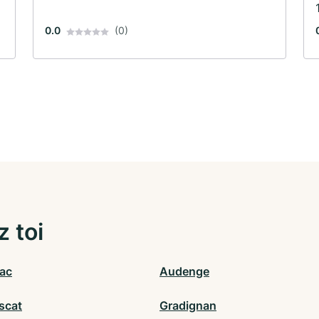
0.0
(0)
z toi
ac
Audenge
scat
Gradignan