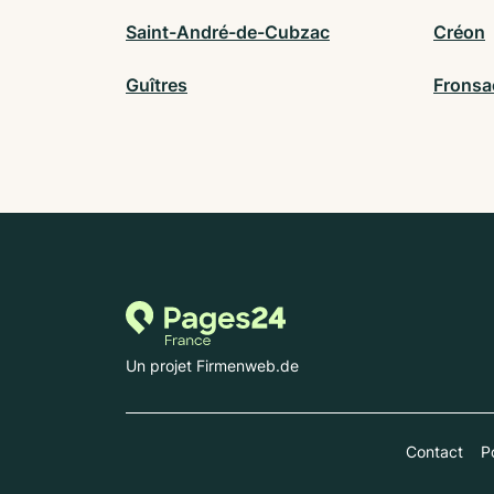
Saint-André-de-Cubzac
Créon
Guîtres
Fronsa
Un projet Firmenweb.de
Contact
Po