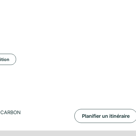
ition
 CARBON
Planifier un itinéraire