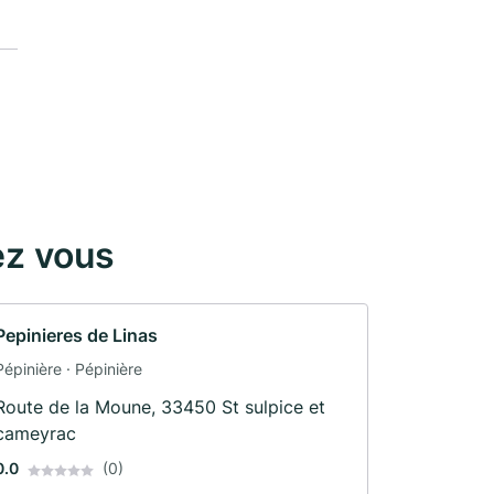
ez vous
Pepinieres de Linas
Pépinière · Pépinière
Route de la Moune, 33450 St sulpice et
cameyrac
0.0
(0)