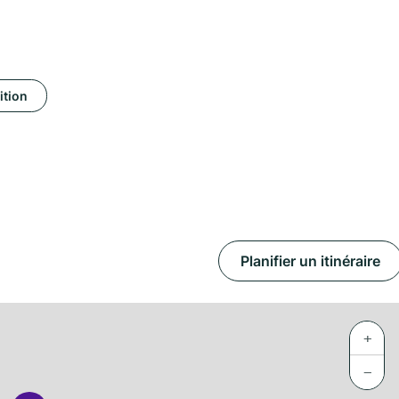
ition
Planifier un itinéraire
+
−