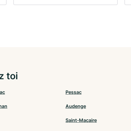
z toi
ac
Pessac
nan
Audenge
Saint-Macaire