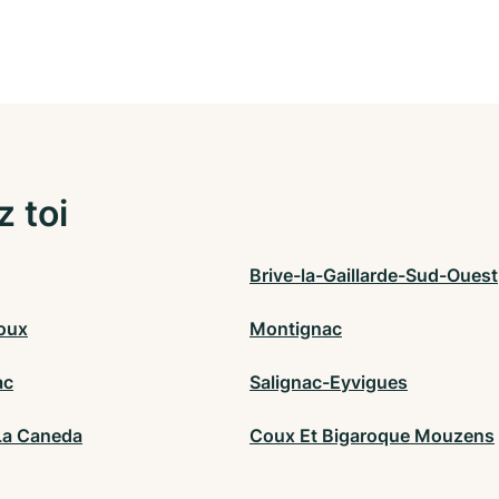
z toi
Brive-la-Gaillarde-Sud-Ouest
oux
Montignac
ac
Salignac-Eyvigues
 La Caneda
Coux Et Bigaroque Mouzens