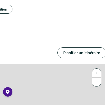
ition
Planifier un itinéraire
+
−