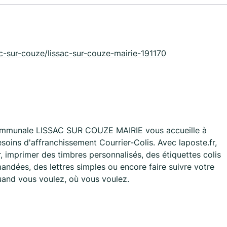
ssac-sur-couze/lissac-sur-couze-mairie-191170
ommunale LISSAC SUR COUZE MAIRIE vous accueille à
ns d'affranchissement Courrier-Colis. Avec laposte.fr,
 imprimer des timbres personnalisés, des étiquettes colis
ndées, des lettres simples ou encore faire suivre votre
quand vous voulez, où vous voulez.