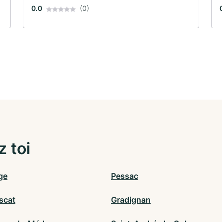
0.0
(0)
z toi
ge
Pessac
scat
Gradignan