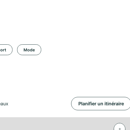
ort
Mode
eaux
Planifier un itinéraire
+