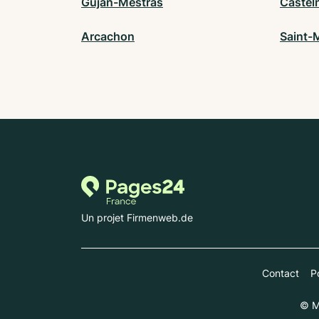
Gujan-Mestras
Castel
Arcachon
Saint-
Un projet Firmenweb.de
Contact
Po
© M