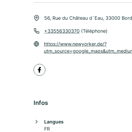
56, Rue du Château d´Eau, 33000 Bor
+33556330370
(Téléphone)
https://www.newyorker.de/?
utm_source=google_maps&utm_medium
Infos
Langues
FR