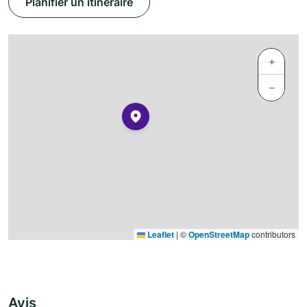
Planifier un itinéraire
+
−
Leaflet
|
©
OpenStreetMap
contributors
Avis