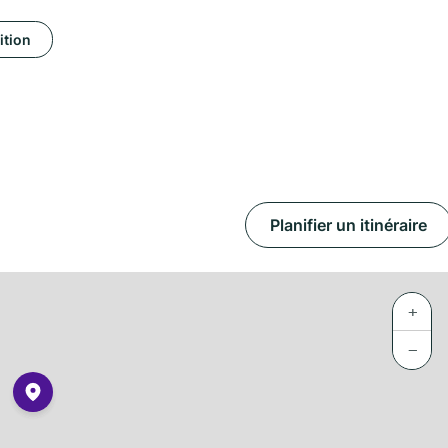
ition
Planifier un itinéraire
+
−