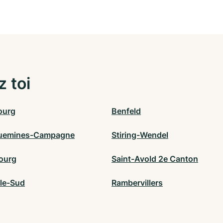
z toi
ourg
Benfeld
guemines-Campagne
Stiring-Wendel
ourg
Saint-Avold 2e Canton
lle-Sud
Rambervillers