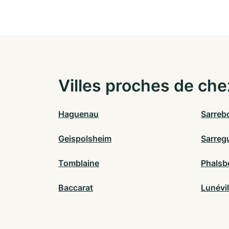
Villes proches de che
Haguenau
Sarreb
Geispolsheim
Sarre
Tomblaine
Phalsb
Baccarat
Lunévi