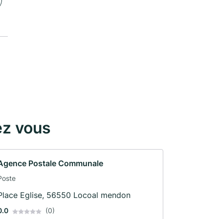
ez vous
Agence Postale Communale
Poste
Place Eglise, 56550 Locoal mendon
0.0
(0)