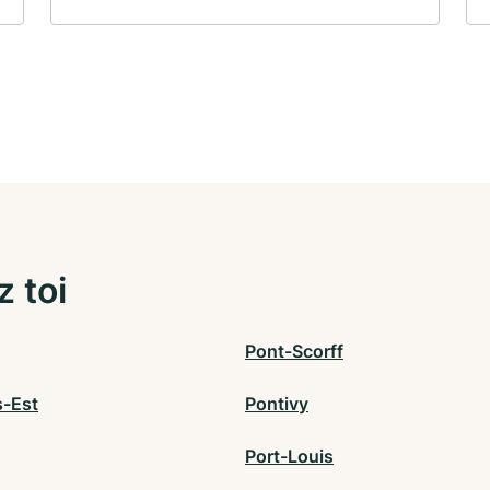
z toi
Pont-Scorff
-Est
Pontivy
Port-Louis