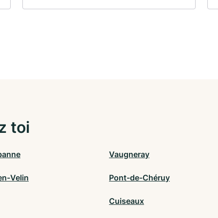
z toi
rbanne
Vaugneray
en-Velin
Pont-de-Chéruy
Cuiseaux