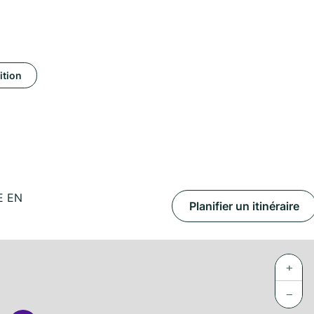
ition
E EN
Planifier un itinéraire
+
−