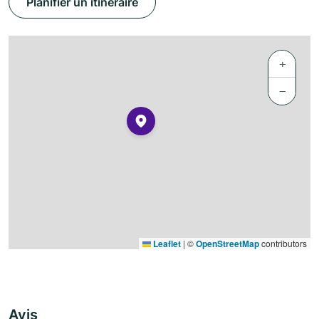
Planifier un itinéraire
+
−
Leaflet
|
©
OpenStreetMap
contributors
Avis