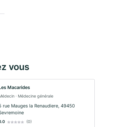
ez vous
Les Macarides
Médecin · Médecine générale
5 rue Mauges la Renaudiere, 49450
Sevremoine
0.0
(0)