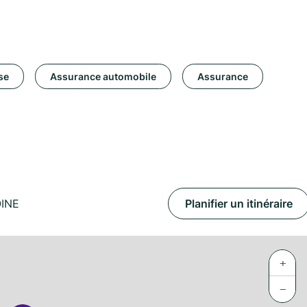
se
Assurance automobile
Assurance
OINE
Planifier un itinéraire
+
−