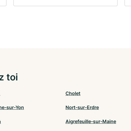
z toi
s
Cholet
he-sur-Yon
Nort-sur-Erdre
n
Aigrefeuille-sur-Maine