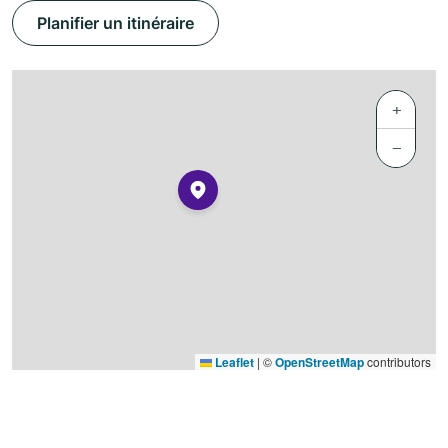
Planifier un itinéraire
+
−
Leaflet
|
©
OpenStreetMap
contributors