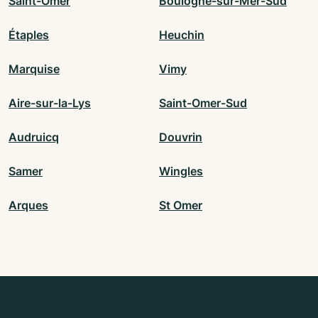
Saint-Omer
Boulogne-sur-Mer-Sud
Étaples
Heuchin
Marquise
Vimy
Aire-sur-la-Lys
Saint-Omer-Sud
Audruicq
Douvrin
Samer
Wingles
Arques
St Omer