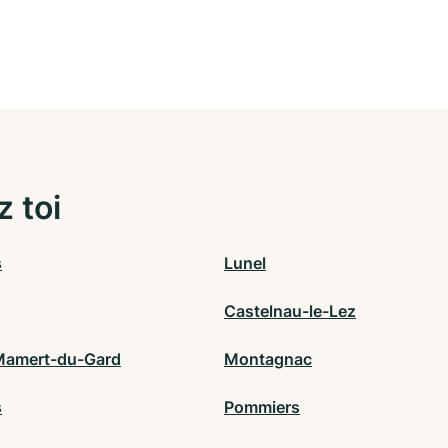
z toi
s
Lunel
Castelnau-le-Lez
Mamert-du-Gard
Montagnac
s
Pommiers