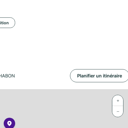
ition
CHABON
Planifier un itinéraire
+
−